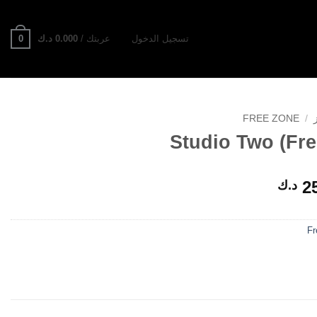
0
تسجيل الدخول
عربتك /
0.000
د.ك
FREE ZONE
/
Studio Two (Fre
2
د.ك
Fr