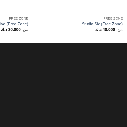
FREE ZONE
FREE ZONE
Five (Free Zone)
Studio Six (Free Zone)
من:
40.000
د.ك
من:
30.000
د.ك