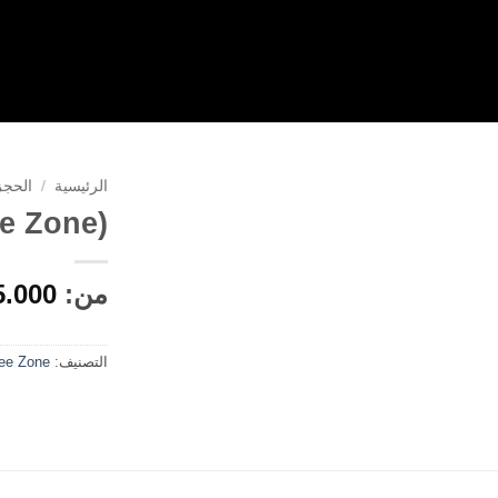
الرئيسية
/
الحجز
e Zone)
من:
5.000
التصنيف:
ee Zone