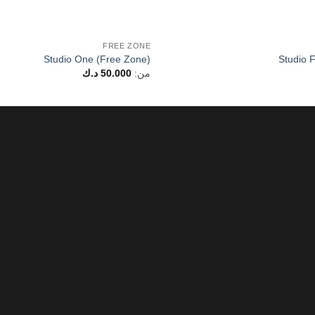
FREE ZONE
Studio One (Free Zone)
Studio 
من:
50.000
د.ك